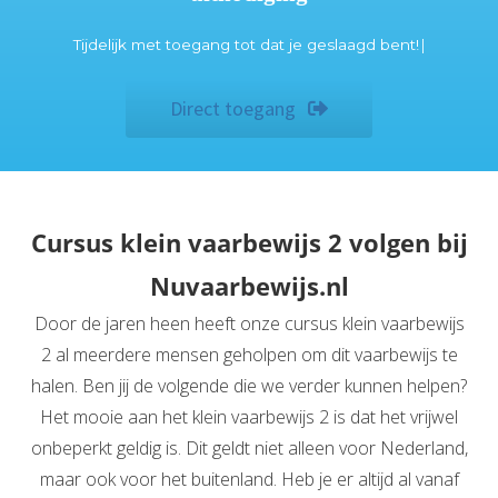
T
i
j
d
e
l
i
j
k
m
e
t
t
o
e
g
a
n
g
t
o
t
d
a
t
j
e
g
e
s
l
a
a
g
d
b
e
n
t
!
Direct toegang
Cursus klein vaarbewijs 2 volgen bij
Nuvaarbewijs.nl
Door de jaren heen heeft onze cursus klein vaarbewijs
2 al meerdere mensen geholpen om dit vaarbewijs te
halen. Ben jij de volgende die we verder kunnen helpen?
Het mooie aan het klein vaarbewijs 2 is dat het vrijwel
onbeperkt geldig is. Dit geldt niet alleen voor Nederland,
maar ook voor het buitenland. Heb je er altijd al vanaf