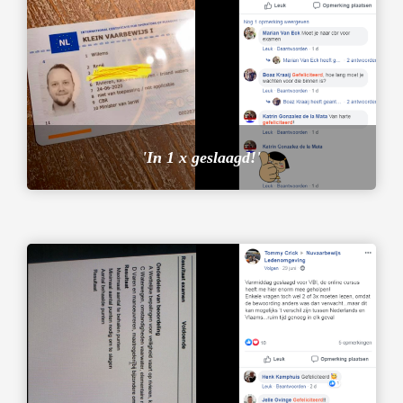
'In 1 x geslaagd!'