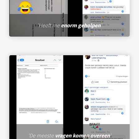
'Heeft me
enorm geholpen
'
'De meeste
vragen komen overeen
'