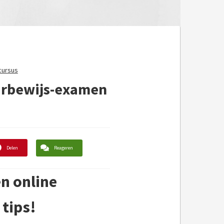
cursus
aarbewijs-examen
Delen
Reageren
n online
 tips!