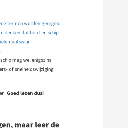
 twee termen worden geregeld
te denken dat boot en schip
 helemaal waar...
.
schip mag wel enigszins
rs- of snelheidswijziging
ten.
Goed lezen dus!
gen, maar leer de