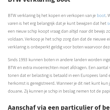
BTW verklaring bij het kopen en verkopen van je
boot
. 
varen is het erg belangrijk dat je kunt bewijzen dat het
s
een nieuw schip koopt vraag dan altijd naar dit bewijs z
voldaan. Verkoop je het schip zorg dan dat de nieuwe e
verklaring is onbeperkt geldig voor boten waarvoor deze 
Is er een verschil tussen schip of boot? Deze twee termen worden geregeld door elkaar gebruikt. Hierdoor ben je geneigd te denken dat boot en schip in feite synoniemen van elkaar zijn. Dat is niet helemaal waar...
Sinds 1993 kunnen boten in andere landen worden ingev
Is er een verschil tussen schip of boot? Deze twee termen worden geregeld door elkaar gebruikt. Hierdoor ben je geneigd te denken dat boot en schip in feite synoniemen van elkaar zijn. Dat is niet helemaal waar...
BTW en extra invoerrechten moet afdragen. Een aantal 
tonen dat er belasting is betaald in een Europees land e
herkomst is geregistreerd. Wanneer je dit niet kunt ku
douane. Zij kunnen je schip in beslag nemen tot de papie
Aanschaf via een particulier of be