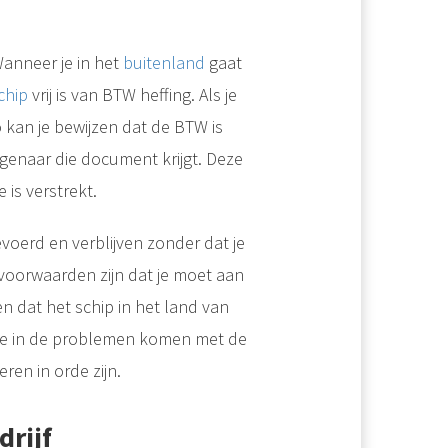
Wanneer je in het
buitenland
gaat
chip
vrij is van BTW heffing. Als je
o kan je bewijzen dat de BTW is
igenaar die document krijgt. Deze
is verstrekt.
Wat zijn de regels omtrent je vaarbewijs in het buitenland? Dat gaan we in deze blog nader bekijken. Het is goed mogelijk dat je al beschikt over vaarbewijs 1 & 2, of dat je erover na aan het denken bent om deze..
oerd en verblijven zonder dat je
voorwaarden zijn dat je moet aan
n dat het schip in het land van
n je in de problemen komen met de
ren in orde zijn.
drijf