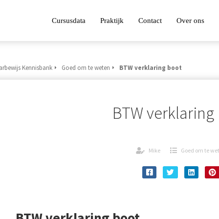
Cursusdata
Praktijk
Contact
Over ons
arbewijs Kennisbank
Goed om te weten
BTW verklaring boot
BTW verklaring
Mike
Goed om te we
BTW verklaring boot