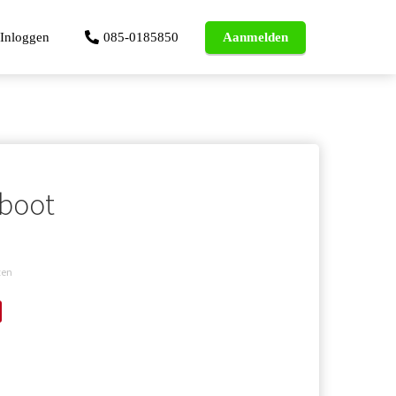
Inloggen
085-0185850
Aanmelden
 boot
ten