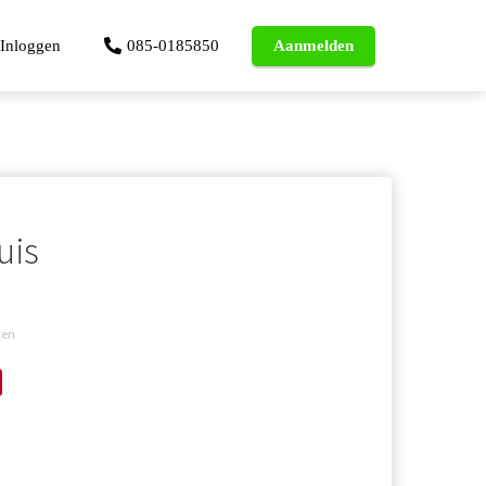
Inloggen
085-0185850
Aanmelden
uis
ten