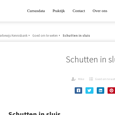
Cursusdata
Praktijk
Contact
Over ons
arbewijs Kennisbank
Goed om te weten
Schutten in sluis
Schutten in sl
Mike
Goed om te we
Schutten in sluis