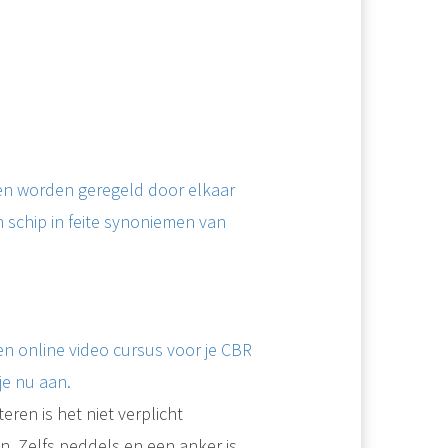
men worden geregeld door elkaar
 schip in feite synoniemen van
n online video cursus voor je CBR
e nu aan.
ren is het niet verplicht
. Zelfs peddels en een anker is