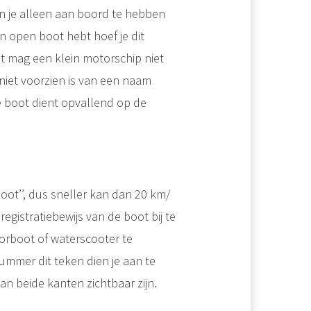
n je alleen aan boord te hebben
n open boot hebt hoef je dit
t mag een klein motorschip niet
niet voorzien is van een naam
 boot dient opvallend op de
oot’’, dus sneller kan dan 20 km/
egistratiebewijs van de boot bij te
torboot of waterscooter te
nummer dit teken dien je aan te
n beide kanten zichtbaar zijn.